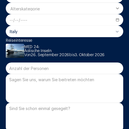
Italy
MED 24:

Reiseinteresse
Äolische Inseln
MED 24:

Äolische Inseln
Von
26. September 2026
bis
3. Oktober 2026