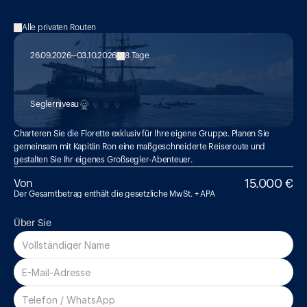
Alle privaten Routen
26.09.2026
03.10.2026
8 Tage
MED 24:

Äolische Inseln
Seglerniveau
Charteren Sie die Florette exklusiv für Ihre eigene Gruppe. Planen Sie 
gemeinsam mit Kapitän Ron eine maßgeschneiderte Reiseroute und 
gestalten Sie Ihr eigenes Großsegler-Abenteuer.
15.000 €
Von
Der Gesamtbetrag enthält die gesetzliche MwSt. + APA
Über Sie