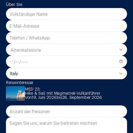
Über Sie
Italy
MED 22:

Reiseinteresse
Hike & Sail mit Magmatrek-Vulkanführer
MED 22:

Hike & Sail mit Magmatrek-Vulkanführer
Von
19. Juni 2026
bis
26. September 2026