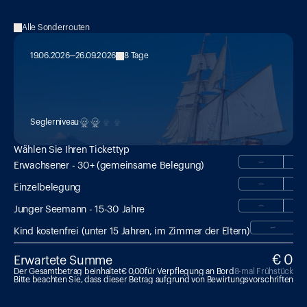
Alle Sonderrouten
19.06.2026
26.09.2026
8 Tage
MED 22:

Hike & Sail mit Magmatrek-
Vulkanführer
Seglerniveau
Wählen Sie Ihren Tickettyp
−
Erwachsener - 30+ (gemeinsame Belegung)
−
Einzelbelegung
−
Junger Seemann - 15-30 Jahre
−
Kind kostenfrei (unter 15 Jahren, im Zimmer der Eltern)
€ 0
Erwartete Summe
Der Gesamtbetrag beinhaltet
€ 0,00
für Verpflegung an Bord
8-mal Frühstück & 6
Bitte beachten Sie, dass dieser Betrag aufgrund von Bewirtungsvorschriften an B