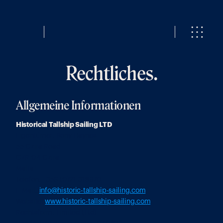
Rechtliches.
Allgemeine Informationen
Buchung
Historical Tallship Sailing LTD
Fahrplan
2026
Eigentümer: Rony Haynes
Privatcharter
55 Gzira Road
Sonderprogramme
GZR 04 Gzira
Malta
Leben
an
Bord
Telefon: +356 (0)21 318970
Geschichte
E-Mail: 
info@historic-tallship-sailing.com
Programme
Website: 
www.historic-tallship-sailing.com
Werde
Teil
der
Crew
Rechtsform: Limited (Ltd)