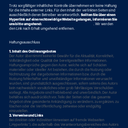
Trotz sorgfältiger inhaltlicher Kontrolle übernehmen wir keine Haftung 
für die Inhalte externer Links. Für den Inhalt der verlinkten Seiten sind 
ausschließlich deren Betreiber verantwortlich. 
Sollten Sie über einen 
Hyperlink auf eine rechtswidrige Website gelangen, informieren Sie 
uns bitte umgehend:
info@historic-tallship-sailing.com
. Wir werden 
den Link nach Erhalt umgehend entfernen.
Haftungsausschluss
1. Inhalt des Onlineangebotes
Der Autor übernimmt keinerlei Gewähr für die Aktualität, Korrektheit, 
Vollständigkeit oder Qualität der bereitgestellten Informationen. 
Haftungsansprüche gegen den Autor, welche sich auf Schäden 
materieller oder ideeller Art beziehen, die durch die Nutzung oder 
Nichtnutzung der dargebotenen Informationen bzw. durch die 
Nutzung fehlerhafter und unvollständiger Informationen verursacht 
wurden, sind grundsätzlich ausgeschlossen, sofern seitens des Autors 
kein nachweislich vorsätzliches oder grob fahrlässiges Verschulden 
vorliegt. Alle Angebote sind freibleibend und unverbindlich. Der Autor 
behält es sich ausdrücklich vor, Teile der Seiten oder das gesamte 
Angebot ohne gesonderte Ankündigung zu verändern, zu ergänzen, zu 
löschen oder die Veröffentlichung zeitweise oder endgültig 
einzustellen.
2. Verweise und Links
Bei direkten oder indirekten Verweisen auf fremde Webseiten 
(„Hyperlinks“), die außerhalb des Verantwortungsbereiches des Autors 