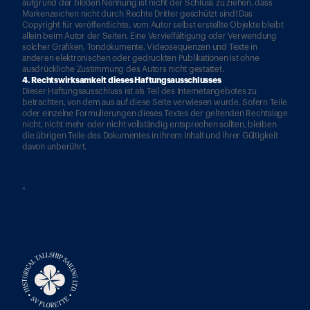
aufgrund der bloßen Nennung ist nicht der Schluss zu ziehen, dass 
Markenzeichen nicht durch Rechte Dritter geschützt sind! Das 
Copyright für veröffentlichte, vom Autor selbst erstellte Objekte bleibt 
allein beim Autor der Seiten. Eine Vervielfältigung oder Verwendung 
solcher Grafiken, Tondokumente, Videosequenzen und Texte in 
anderen elektronischen oder gedruckten Publikationen ist ohne 
ausdrückliche Zustimmung des Autors nicht gestattet.
4. Rechtswirksamkeit dieses Haftungsausschlusses
Dieser Haftungsausschluss ist als Teil des Internetangebotes zu 
betrachten, von dem aus auf diese Seite verwiesen wurde. Sofern Teile 
oder einzelne Formulierungen dieses Textes der geltenden Rechtslage 
nicht, nicht mehr oder nicht vollständig entsprechen sollten, bleiben 
die übrigen Teile des Dokumentes in ihrem Inhalt und ihrer Gültigkeit 
davon unberührt.
"